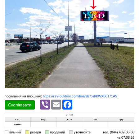
посилання на площину:
https://i.sv-outdoor.com/boards/oid/KWXB0171A5
Viber
Email
Facebook
Скопіювати
2026
сер
вер
жов
лис
гру
занят
вільний
резерв
проданий
уточнюйте
тел. (044) 482-08-08
на 07.08.26