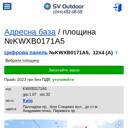
Адресна база
/ площина
№KWXB0171A5
Цифрова панель
№KWXB0171A5, 12x4 (A)
Вибрати площину
Запитайте зараз
Прайс 2023 грн без ПДВ:
уточнюйте
KWXB0171A5
код:
grp:
1.07
ots:
32
Київ
місто:
Палладіна пр., біля Стеценко вул., до ст.м.
адреса:
Академмістечко, Перемоги пр.