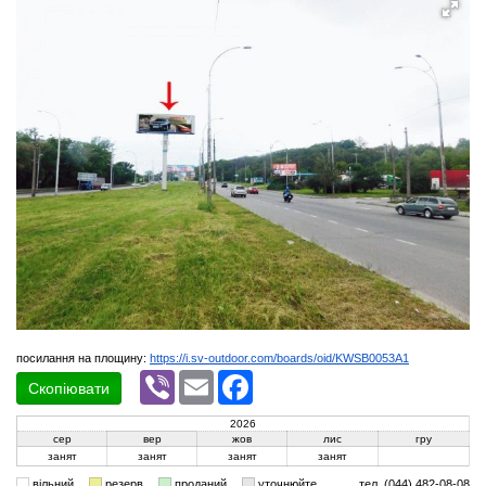
посилання на площину:
https://i.sv-outdoor.com/boards/oid/KWSB0053A1
Viber
Email
Facebook
Скопіювати
2026
сер
вер
жов
лис
гру
занят
занят
занят
занят
вільний
резерв
проданий
уточнюйте
тел. (044) 482-08-08