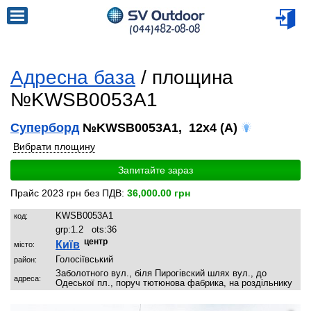
Адресна база
/ площина
№KWSB0053A1
Суперборд
№KWSB0053A1, 12x4 (A)
Вибрати площину
Запитайте зараз
Прайс 2023 грн без ПДВ:
36,000.00 грн
KWSB0053A1
код:
grp:
1.2
ots:
36
центр
Київ
місто:
Голосіївський
район:
Заболотного вул., біля Пирогівский шлях вул., до
адреса:
Одеської пл., поруч тютюнова фабрика, на роздільнику