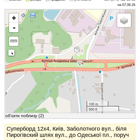
на 07.08.26
+
-
100 m
500 ft
об'єкти поблизу
(2)
Суперборд 12x4, Київ, Заболотного вул., біля
Пирогівский шлях вул., до Одеської пл., поруч