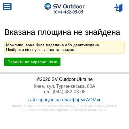
Вказана площина не знайдена
Можливо, вона була видалена або деактивована.
Підібрати вільну з
– легко та швидко.
Перейти до адресної бази
©2026 SV Outdoor Ukraine
Киев, вул. Тургенєвська, 80А
тел. (044) 482-08-08
сайт працює на платформі ADV.vg
права на матеріали охороняються відповідно до законодавства
при використанні матеріалів посилання обов'язкове