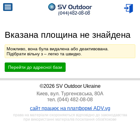
Вказана площина не знайдена
Можливо, вона була видалена або деактивована.
Підібрати вільну з
– легко та швидко.
Перейти до адресної бази
©2026 SV Outdoor Ukraine
Киев, вул. Тургенєвська, 80А
тел. (044) 482-08-08
сайт працює на платформі ADV.vg
права на матеріали охороняються відповідно до законодавства
при використанні матеріалів посилання обов'язкове