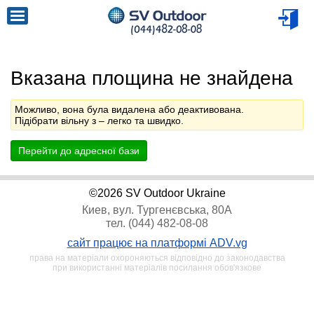
Вказана площина не знайдена
Можливо, вона була видалена або деактивована.
Підібрати вільну з
– легко та швидко.
Перейти до адресної бази
©2026 SV Outdoor Ukraine
Киев, вул. Тургенєвська, 80А
тел. (044) 482-08-08
сайт працює на платформі ADV.vg
права на матеріали охороняються відповідно до законодавства
при використанні матеріалів посилання обов'язкове