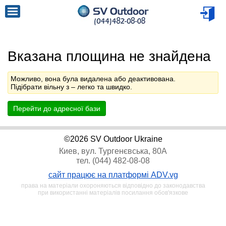
Вказана площина не знайдена
Можливо, вона була видалена або деактивована.
Підібрати вільну з
– легко та швидко.
Перейти до адресної бази
©2026 SV Outdoor Ukraine
Киев, вул. Тургенєвська, 80А
тел. (044) 482-08-08
сайт працює на платформі ADV.vg
права на матеріали охороняються відповідно до законодавства
при використанні матеріалів посилання обов'язкове