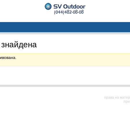
 знайдена
ивована.
права на матер
при