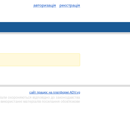
авторизація
реєстрація
сайт працює на платформі ADV.vg
іали охороняються відповідно до законодавства
 використанні матеріалів посилання обов'язкове