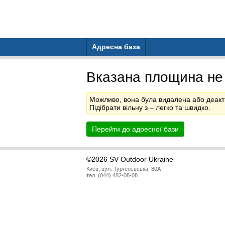
Адресна база
Вказана площина не
Можливо, вона була видалена або деакт
Підібрати вільну з
– легко та швидко.
Перейти до адресної бази
©2026 SV Outdoor Ukraine
Киев, вул. Тургенєвська, 80А
тел. (044) 482-08-08