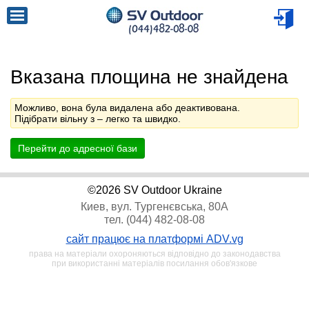
Вказана площина не знайдена
Можливо, вона була видалена або деактивована.
Підібрати вільну з
– легко та швидко.
Перейти до адресної бази
©2026 SV Outdoor Ukraine
Киев, вул. Тургенєвська, 80А
тел. (044) 482-08-08
сайт працює на платформі ADV.vg
права на матеріали охороняються відповідно до законодавства
при використанні матеріалів посилання обов'язкове