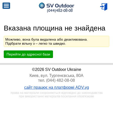
Вказана площина не знайдена
Можливо, вона була видалена або деактивована.
Підібрати вільну з
– легко та швидко.
Перейти до адресної бази
©2026 SV Outdoor Ukraine
Киев, вул. Тургенєвська, 80А
тел. (044) 482-08-08
сайт працює на платформі ADV.vg
права на матеріали охороняються відповідно до законодавства
при використанні матеріалів посилання обов'язкове