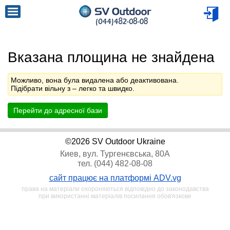
Вказана площина не знайдена
Можливо, вона була видалена або деактивована.
Підібрати вільну з
– легко та швидко.
Перейти до адресної бази
©2026 SV Outdoor Ukraine
Киев, вул. Тургенєвська, 80А
тел. (044) 482-08-08
сайт працює на платформі ADV.vg
права на матеріали охороняються відповідно до законодавства
при використанні матеріалів посилання обов'язкове