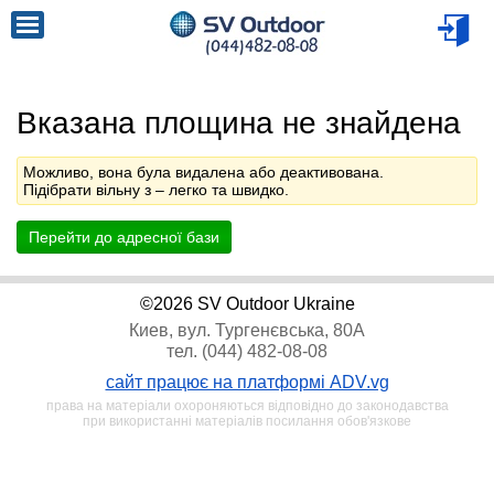
Вказана площина не знайдена
Можливо, вона була видалена або деактивована.
Підібрати вільну з
– легко та швидко.
Перейти до адресної бази
©2026 SV Outdoor Ukraine
Киев, вул. Тургенєвська, 80А
тел. (044) 482-08-08
сайт працює на платформі ADV.vg
права на матеріали охороняються відповідно до законодавства
при використанні матеріалів посилання обов'язкове