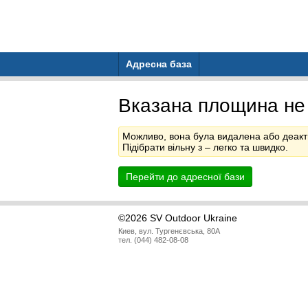
Адресна база
Вказана площина не
Можливо, вона була видалена або деакт
Підібрати вільну з
– легко та швидко.
Перейти до адресної бази
©2026 SV Outdoor Ukraine
Киев, вул. Тургенєвська, 80А
тел. (044) 482-08-08