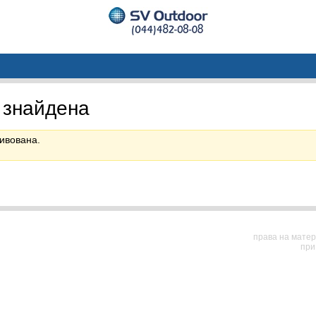
 знайдена
ивована.
права на матер
при