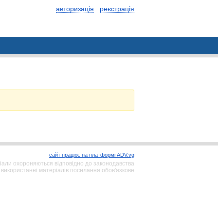
авторизація
реєстрація
сайт працює на платформі ADV.vg
іали охороняються відповідно до законодавства
 використанні матеріалів посилання обов'язкове