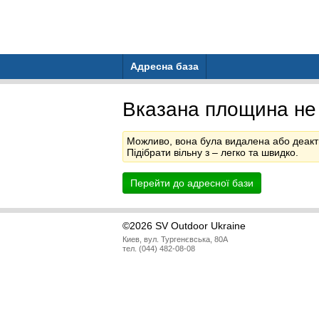
Адресна база
Вказана площина не
Можливо, вона була видалена або деакт
Підібрати вільну з
– легко та швидко.
Перейти до адресної бази
©2026 SV Outdoor Ukraine
Киев, вул. Тургенєвська, 80А
тел. (044) 482-08-08