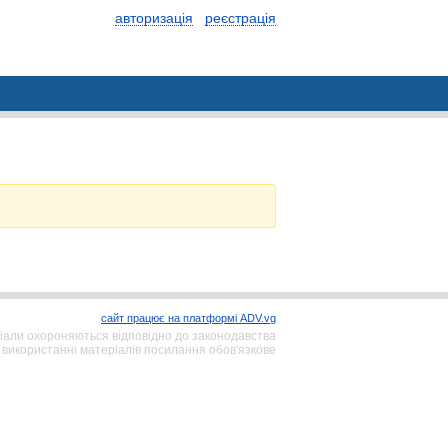
авторизація
реєстрація
сайт працює на платформі ADV.vg
іали охороняються відповідно до законодавства
 використанні матеріалів посилання обов'язкове