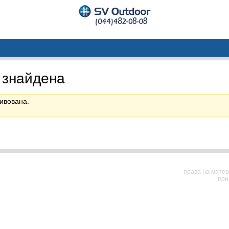
 знайдена
ивована.
права на матер
при