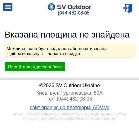
Вказана площина не знайдена
Можливо, вона була видалена або деактивована.
Підібрати вільну з
– легко та швидко.
Перейти до адресної бази
©2026 SV Outdoor Ukraine
Киев, вул. Тургенєвська, 80А
тел. (044) 482-08-08
сайт працює на платформі ADV.vg
права на матеріали охороняються відповідно до законодавства
при використанні матеріалів посилання обов'язкове