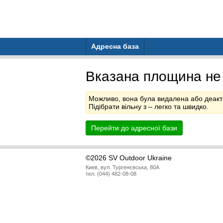
Адресна база
Вказана площина не
Можливо, вона була видалена або деакт
Підібрати вільну з
– легко та швидко.
Перейти до адресної бази
©2026 SV Outdoor Ukraine
Киев, вул. Тургенєвська, 80А
тел. (044) 482-08-08