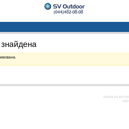
 знайдена
ивована.
права на матер
при