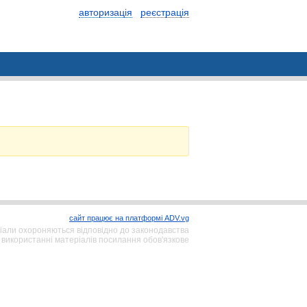
авторизація
реєстрація
сайт працює на платформі ADV.vg
іали охороняються відповідно до законодавства
 використанні матеріалів посилання обов'язкове