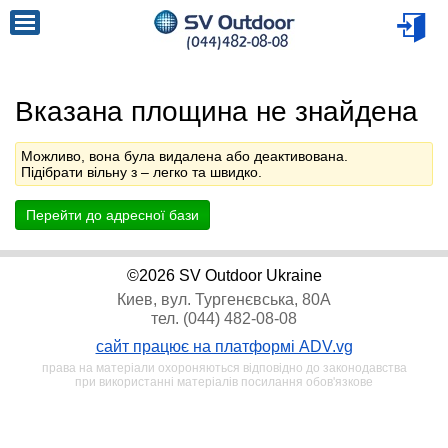
Вказана площина не знайдена
Можливо, вона була видалена або деактивована.
Підібрати вільну з
– легко та швидко.
Перейти до адресної бази
©2026 SV Outdoor Ukraine
Киев, вул. Тургенєвська, 80А
тел. (044) 482-08-08
сайт працює на платформі ADV.vg
права на матеріали охороняються відповідно до законодавства
при використанні матеріалів посилання обов'язкове