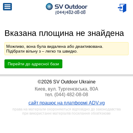
Вказана площина не знайдена
Можливо, вона була видалена або деактивована.
Підібрати вільну з
– легко та швидко.
Перейти до адресної бази
©2026 SV Outdoor Ukraine
Киев, вул. Тургенєвська, 80А
тел. (044) 482-08-08
сайт працює на платформі ADV.vg
права на матеріали охороняються відповідно до законодавства
при використанні матеріалів посилання обов'язкове