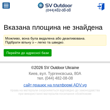
Вказана площина не знайдена
Можливо, вона була видалена або деактивована.
Підібрати вільну з
– легко та швидко.
Перейти до адресної бази
©2026 SV Outdoor Ukraine
Киев, вул. Тургенєвська, 80А
тел. (044) 482-08-08
сайт працює на платформі ADV.vg
права на матеріали охороняються відповідно до законодавства
при використанні матеріалів посилання обов'язкове