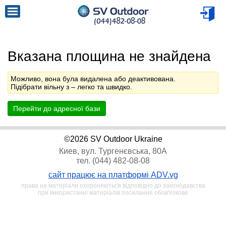
Вказана площина не знайдена
Можливо, вона була видалена або деактивована.
Підібрати вільну з
– легко та швидко.
Перейти до адресної бази
©2026 SV Outdoor Ukraine
Киев, вул. Тургенєвська, 80А
тел. (044) 482-08-08
сайт працює на платформі ADV.vg
права на матеріали охороняються відповідно до законодавства
при використанні матеріалів посилання обов'язкове