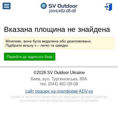
Вказана площина не знайдена
Можливо, вона була видалена або деактивована.
Підібрати вільну з
– легко та швидко.
Перейти до адресної бази
©2026 SV Outdoor Ukraine
Киев, вул. Тургенєвська, 80А
тел. (044) 482-08-08
сайт працює на платформі ADV.vg
права на матеріали охороняються відповідно до законодавства
при використанні матеріалів посилання обов'язкове