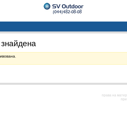
 знайдена
ивована.
права на матер
при