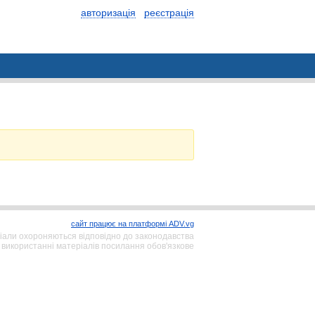
авторизація
реєстрація
сайт працює на платформі ADV.vg
іали охороняються відповідно до законодавства
 використанні матеріалів посилання обов'язкове