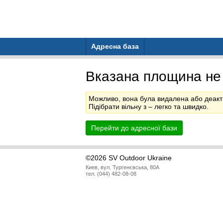
Адресна база
Вказана площина не
Можливо, вона була видалена або деакт
Підібрати вільну з
– легко та швидко.
Перейти до адресної бази
©2026 SV Outdoor Ukraine
Киев, вул. Тургенєвська, 80А
тел. (044) 482-08-08