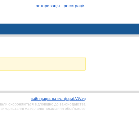
авторизація
реєстрація
сайт працює на платформі ADV.vg
іали охороняються відповідно до законодавства
 використанні матеріалів посилання обов'язкове