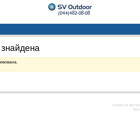
 знайдена
ивована.
права на матер
при