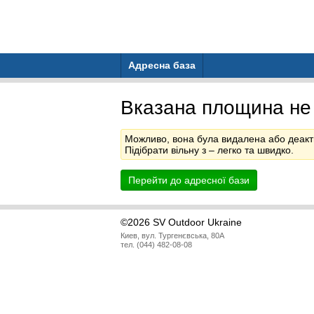
Адресна база
Вказана площина не
Можливо, вона була видалена або деакт
Підібрати вільну з
– легко та швидко.
Перейти до адресної бази
©2026 SV Outdoor Ukraine
Киев, вул. Тургенєвська, 80А
тел. (044) 482-08-08