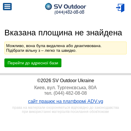
Вказана площина не знайдена
Можливо, вона була видалена або деактивована.
Підібрати вільну з
– легко та швидко.
Перейти до адресної бази
©2026 SV Outdoor Ukraine
Киев, вул. Тургенєвська, 80А
тел. (044) 482-08-08
сайт працює на платформі ADV.vg
права на матеріали охороняються відповідно до законодавства
при використанні матеріалів посилання обов'язкове